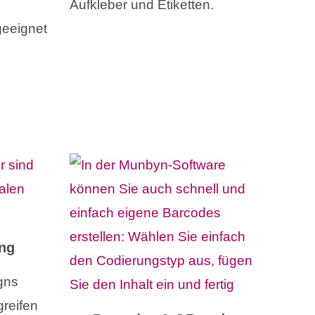
Aufkleber und Etiketten.
geeignet
ng
gns
greifen