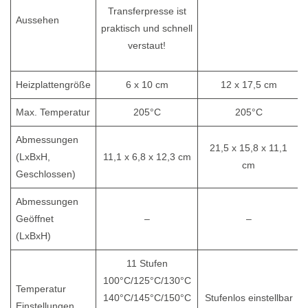
Aussehen
Heizplattengröße
6 x 10 cm
12 x 17,5 cm
Max. Temperatur
205°C
205°C
Abmessungen
21,5 x 15,8 x 11,1
(LxBxH,
11,1 x 6,8 x 12,3 cm
cm
Geschlossen)
Abmessungen
Geöffnet
–
–
(LxBxH)
11 Stufen
100°C/125°C/130°C
Temperatur
140°C/145°C/150°C
Stufenlos einstellbar
Einstellungen