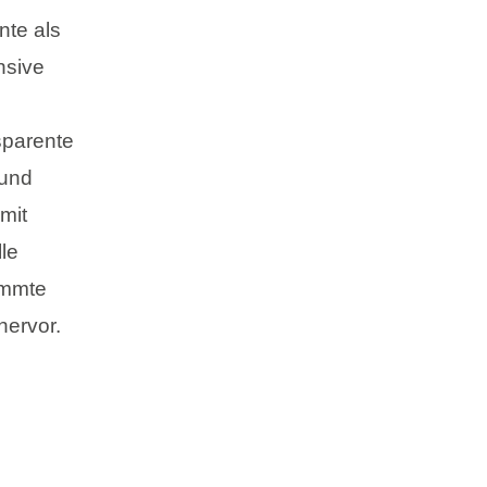
nte als
nsive
sparente
 und
mit
lle
immte
hervor.