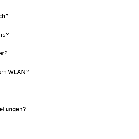
ich?
ers?
er?
 dem WLAN?
tellungen?