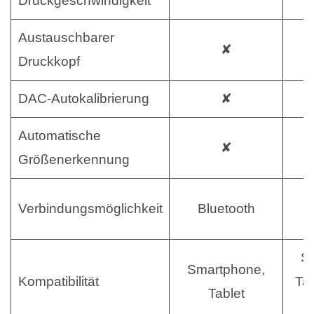
Druckgeschwindigkeit
Austauschbarer
✘
Druckkopf
DAC-Autokalibrierung
✘
Automatische
✘
Größenerkennung
B
Verbindungsmöglichkeit
Bluetooth
S
Smartphone,
Kompatibilität
Tab
Tablet