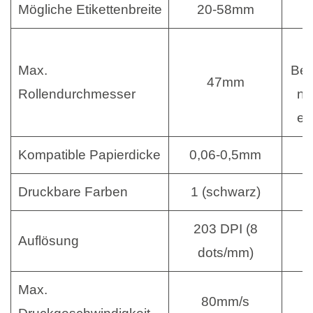
Mögliche Etikettenbreite
20-58mm
4
Max.
Beg
47mm
Rollendurchmesser
ni
ei
Kompatible Papierdicke
0,06-0,5mm
0
Druckbare Farben
1 (schwarz)
1
203 DPI (8
2
Auflösung
dots/mm)
Max.
80mm/s