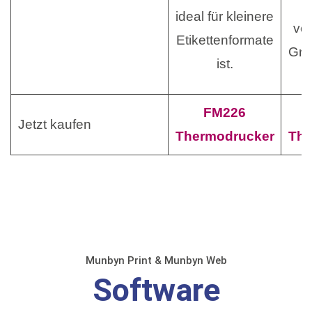
E
ideal für kleinere
ve
Etikettenformate
Grö
ist.
FM226
Jetzt kaufen
Thermodrucker
The
Munbyn Print & Munbyn Web
Software