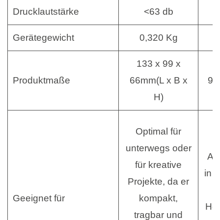
Drucklautstärke
<63 db
Gerätegewicht
0,320 Kg
133 x 99 x
Produktmaße
66mm(L x B x
90
H)
Optimal für
unterwegs oder
An
für kreative
in 
Projekte, da er
Geeignet für
kompakt,
Hob
tragbar und