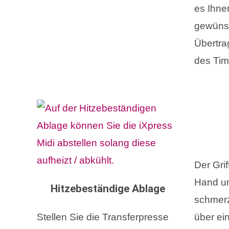
es Ihnen
gewüns
Übertra
des Tim
Der Grif
Hand un
Hitzebeständige Ablage
schmerz
Stellen Sie die Transferpresse
über ei