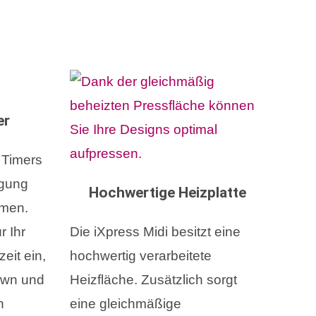
er
n Timers
agung
Hochwertige Heizplatte
men.
r Ihr
Die iXpress Midi besitzt eine
eit ein,
hochwertig verarbeitete
own und
Heizfläche. Zusätzlich sorgt
n
eine gleichmäßige