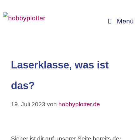
Zum
Inhalt
Menü
springen
Laserklasse, was ist
das?
19. Juli 2023
von
hobbyplotter.de
Sicher ist dir auf unserer Seite bereits der