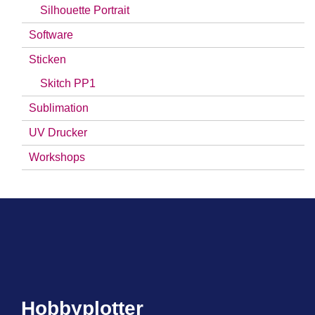
Silhouette Portrait
Software
Sticken
Skitch PP1
Sublimation
UV Drucker
Workshops
Hobbyplotter