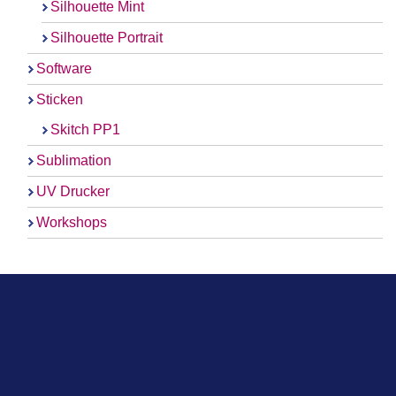
Silhouette Mint
Silhouette Portrait
Software
Sticken
Skitch PP1
Sublimation
UV Drucker
Workshops