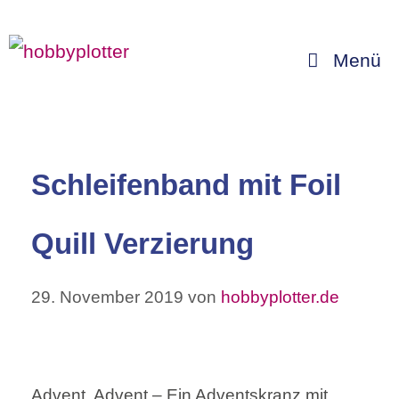
Zum
Inhalt
Menü
springen
Schleifenband mit Foil
Quill Verzierung
29. November 2019
von
hobbyplotter.de
Advent, Advent – Ein Adventskranz mit