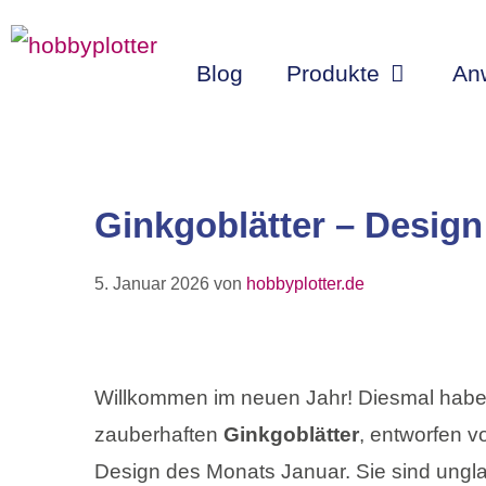
Zum
Inhalt
Blog
Produkte
An
springen
Ginkgoblätter – Desig
5. Januar 2026
von
hobbyplotter.de
Willkommen im neuen Jahr! Diesmal haben
zauberhaften
Ginkgoblätter
, entworfen v
Design des Monats Januar. Sie sind unglau