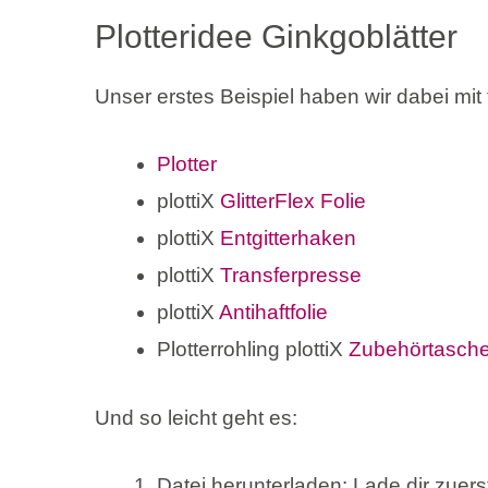
Plotteridee Ginkgoblätter
Unser erstes Beispiel haben wir dabei mit f
Plotter
plottiX
GlitterFlex Folie
plottiX
Entgitterhaken
plottiX
Transferpresse
plottiX
Antihaftfolie
Plotterrohling plottiX
Zubehörtasch
Und so leicht geht es:
Datei herunterladen: Lade dir zuers