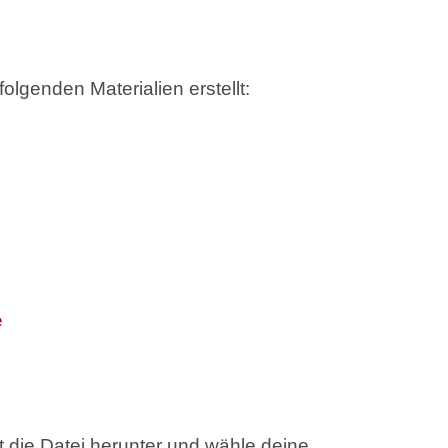
olgenden Materialien erstellt:
e
t die Datei herunter und wähle deine