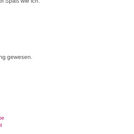
iel Spaß wie ich.
ung gewesen.
be
t