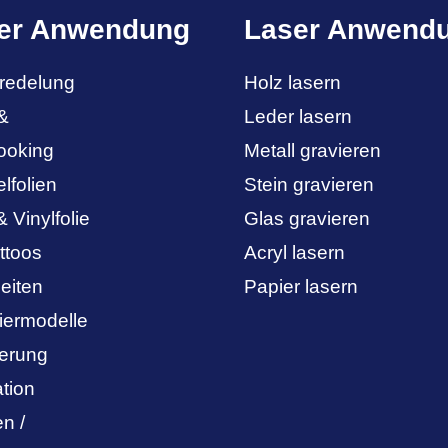
ter Anwendung
Laser Anwend
eredelung
Holz lasern
&
Leder lasern
ooking
Metall gravieren
lfolien
Stein gravieren
 Vinylfolie
Glas gravieren
ttoos
Acryl lasern
beiten
Papier lasern
iermodelle
ierung
tion
n /