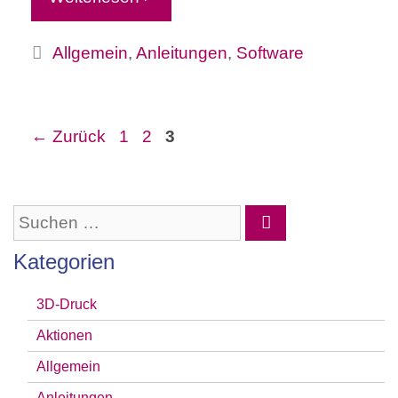
Kategorien
Allgemein
,
Anleitungen
,
Software
Seite
Seite
Seite
←
Zurück
1
2
3
Suchen
nach:
Kategorien
3D-Druck
Aktionen
Allgemein
Anleitungen