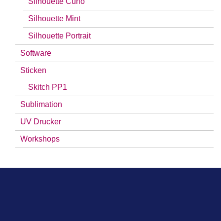
Silhouette Curio
Silhouette Mint
Silhouette Portrait
Software
Sticken
Skitch PP1
Sublimation
UV Drucker
Workshops